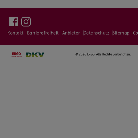
Kontakt
Barrierefreiheit
Anbieter
Datenschutz
Sitemap
Co
©
2026 ERGO. Alle Rechte vorbehalten.