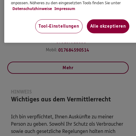
anpassen. Näheres zu den eingesetzten Tools finden Sie unter
Datenschutzhinweise
Impressum
Bernhard
Rembold
Tool-Einstellungen
Alle akzeptieren
Versicherungsagent
Tel:
07325/921355
Mobil:
017684590514
Mehr
HINWEIS
Wichtiges aus dem Vermittlerrecht
Ich bin verpflichtet, Ihnen Auskünfte zu meiner
Person zu geben. Sowohl Ihr Schutz als Verbraucher
sowie auch gesetzliche Regelungen halten mich