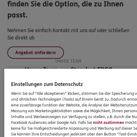
finden Sie die Option, die zu Ihnen
passt.
Nehmen Sie einfach Kontakt mit uns auf oder schließen
Sie direkt ab
Angebot anfordern
UNSER TEAM
Unser Team am Standort
ERGO
Versicherung Bernhard Rembold
Einstellungen zum Datenschutz
Wenn Sie auf "Alle akzeptieren" klicken, stimmen Sie der Speicherung 
und ähnlichen Technologien (Tools) auf Ihrem Gerät zu. Dadurch ermö
eine zuverlässige Funktion der Website, die Analyse der Websitenutzun
Messung von Marketingaktivitäten sowie die Möglichkeit, Ihnen persona
Inhalte und Werbeanzeigen zur Verfügung zu stellen, z.B. durch die N
Facebook Audiences oder Google Ads. Falls Sie
nicht zustimmen
möchten
keine für Sie maßgeschneiderte Anpassung und Werbung auf dieser Se
Sie können Ihre Entscheidungen jederzeit über den Button "Tool-Eins