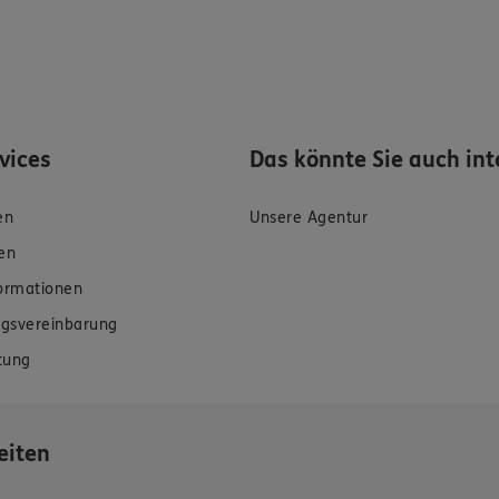
rvices
Das könnte Sie auch int
en
Unsere Agentur
en
formationen
gsvereinbarung
tung
eiten