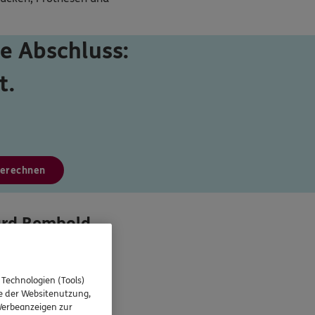
e Abschluss:
t.
berechnen
ard Rembold
 Technologien (Tools)
se der Websitenutzung,
 Werbeanzeigen zur