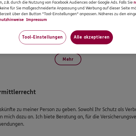
n, z.B. durch die Nutzung von Facebook Audiences oder Google Ads. Falls Sie
n
Versicherungsagent
r keine für Sie maßgeschneiderte Anpassung und Werbung auf dieser Seite mö
erzeit über den Button "Tool-Einstellungen" anpassen. Näheres zu den einge
Tel:
07325/921355
hutzhinweise
Impressum
Mobil:
017684590514
Tool-Einstellungen
Alle akzeptieren
Mehr
mittlerrecht
Auskünfte zu meiner Person zu geben. Sowohl Ihr Schutz als Ver
n mich dazu an. Ich biete Beratung an, für die Versicherungsve
uwendungen.