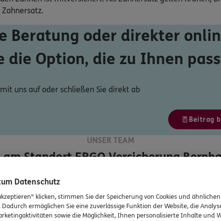
 Zahnersatz.
e Beratung oder direkter onlin
e die Option, die zu Ihnen pass
it uns auf oder schließen Sie direkt ab
Beitrag 
UNSER TEAM
 am Standort
ERGO Versicherung Bernh
 zum Datenschutz
akzeptieren" klicken, stimmen Sie der Speicherung von Cookies und ähnlichen
. Dadurch ermöglichen Sie eine zuverlässige Funktion der Website, die Analy
rketingaktivitäten sowie die Möglichkeit, Ihnen personalisierte Inhalte und
Bernhard
Rembold