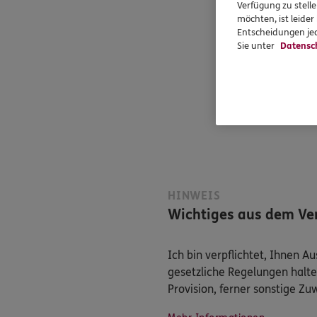
Verfügung zu stelle
möchten, ist leide
Entscheidungen jed
Sie unter
Datensc
HINWEIS
Wichtiges aus dem Ver
Ich bin verpflichtet, Ihnen 
gesetzliche Regelungen halte
Provision, ferner sonstige Z