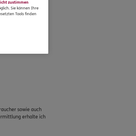
icht zustimmen
glich. Sie können Ihre
setzten Tools finden
braucher sowie auch
rmittlung erhalte ich