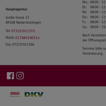
Mo.
:
08:00 - 12
Di.
:
08:00 - 12
Hauptagentur
Mi.
:
08:00 - 12
Do.
:
08:00 - 12
Große Gasse 23
Fr.
:
08:00 - 12
89168 Niederstotzingen
Sa.
:
08:00 - 15
Tel:
07325/921355
Nach Vereinbar
Mobil:
017684590514
der Öffnungszei
Fax:
07325/921366
Termine bitte n
Vereinbarung.